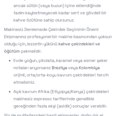
ancak sütün (veya buzun) içine eklendiğinde
tadını kaybetmeyecek kadar sert ve gövdeli bir
kahve özütüne sahip olursunuz.
Makinesiz Demlemede Çekirdek Seçiminin Önemi
Ekipmanınız profesyonel bir makine basıncından yoksun
olduğu için, lezzetin yükünü
kahve çekirdekleri ve
öğütüm
çekmelidir.
Evde yoğun, çikolata, karamel veya esmer şeker
notaları arıyorsanız
Brezilya
veya
Kolombiya
orijinli, orta/orta-koyu kavrum çekirdekleri tercih
etmelisiniz.
Açık kavrum Afrika (Etiyopya/Kenya) çekirdekleri
makinesiz espresso tariflerinde genellikle
gereğinden fazla ekşi (asidik) sonuçlar verebilir.
Siz de mutfağınızdaki basit ekipmanlar, doğru bir el