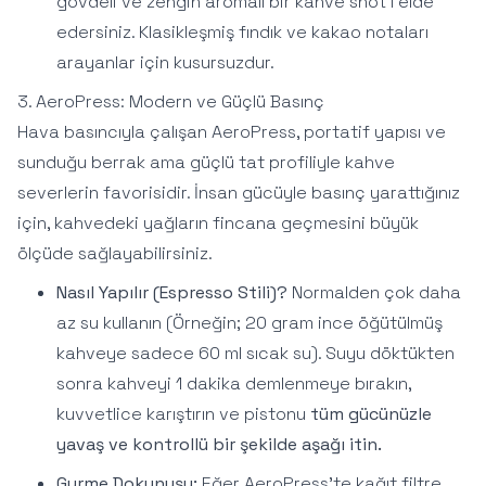
gövdeli ve zengin aromalı bir kahve shot'ı elde
edersiniz. Klasikleşmiş fındık ve kakao notaları
arayanlar için kusursuzdur.
3. AeroPress: Modern ve Güçlü Basınç
Hava basıncıyla çalışan AeroPress, portatif yapısı ve
sunduğu berrak ama güçlü tat profiliyle kahve
severlerin favorisidir. İnsan gücüyle basınç yarattığınız
için, kahvedeki yağların fincana geçmesini büyük
ölçüde sağlayabilirsiniz.
Nasıl Yapılır (Espresso Stili)?
Normalden çok daha
az su kullanın (Örneğin; 20 gram ince öğütülmüş
kahveye sadece 60 ml sıcak su). Suyu döktükten
sonra kahveyi 1 dakika demlenmeye bırakın,
kuvvetlice karıştırın ve pistonu
tüm gücünüzle
yavaş ve kontrollü bir şekilde aşağı itin.
Gurme Dokunuşu:
Eğer AeroPress'te kağıt filtre