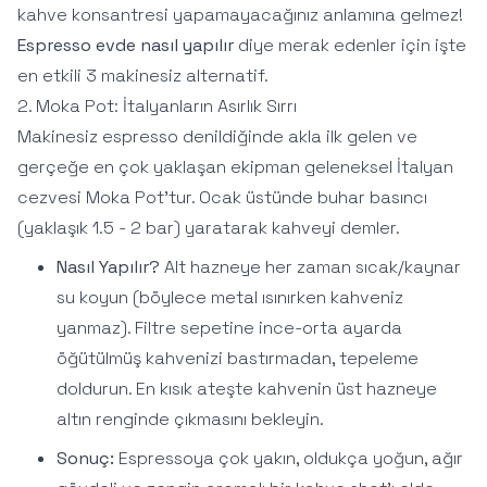
kahve konsantresi yapamayacağınız anlamına gelmez!
Espresso evde nasıl yapılır
diye merak edenler için işte
en etkili 3 makinesiz alternatif.
2. Moka Pot: İtalyanların Asırlık Sırrı
Makinesiz espresso denildiğinde akla ilk gelen ve
gerçeğe en çok yaklaşan ekipman geleneksel İtalyan
cezvesi Moka Pot'tur. Ocak üstünde buhar basıncı
(yaklaşık 1.5 - 2 bar) yaratarak kahveyi demler.
Nasıl Yapılır?
Alt hazneye her zaman sıcak/kaynar
su koyun (böylece metal ısınırken kahveniz
yanmaz). Filtre sepetine ince-orta ayarda
öğütülmüş kahvenizi bastırmadan, tepeleme
doldurun. En kısık ateşte kahvenin üst hazneye
altın renginde çıkmasını bekleyin.
Sonuç:
Espressoya çok yakın, oldukça yoğun, ağır