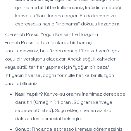
yerine
metal filtre
kullanırsanız, kağıdın emeceği
kahve yağları fincana geçer. Bu da kahvenize
espressoya has o "kremamsı" dokuyu kazandırır.
4. French Press: Yoğun Konsantre İllüzyonu
French Press ile teknik olarak bir basınç
yaratamazsınız, bu yüzden sonuç filtre kahvenin çok
koyu bir versiyonu olacaktır. Ancak soğuk kahveler
veya sütlü tarifler yapmak için "yoğun bir baza"
ihtiyacınız varsa, doğru formülle harika bir illüzyon
yaratabilirsiniz.
Nasıl Yapılır?
Kahve-su oranını inanılmaz derecede
daraltın (Örneğin 1:4 oranı. 20 gram kahveye
sadece 80 ml su). Suyu ekleyin ve en az 4-5
dakika demlenmesini bekleyin.
Sonuç:
Fincanda espresso kreması göremezsiniz