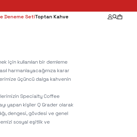
e Deneme Seti
Toptan Kahve
ek için kullanılan bir demleme
nasıl harmanlayacağımıza karar
ilerimize üçüncü dalga kahvenin
lerimizin Specialty Coffee
yı yapan kişiler Q Grader olarak
ılığı, dengesi, gövdesi ve genel
vemizi sosyal eşitlik ve