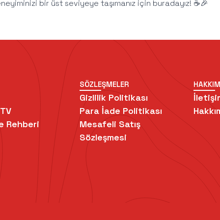
eyiminizi bir üst seviyeye taşımanız için buradayız! ☕🎉
SÖZLEŞMELER
HAKKIM
Gizlilik Politikası
İletişi
 TV
Para İade Politikası
Hakkı
e Rehberi
Mesafeli Satış
Sözleşmesi