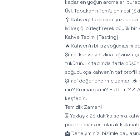
kadar en yoğun aromaları burada 
Üst Tabakanın Temizlenmesi (Sk
🥄 Kahveyi tadarken yüzeydeki k
İki kaşığı birleştirerek büyük bi
Kahve Tadımı (Tasting)
🔥 Kahvenin biraz soğumasını bek
Şimdi kahveyi hızlıca ağzınıza ç
tükürün. İlk tadımda fazla düşün
soğudukça kahvenin tat profili d
Şimdi değerlendirme zamanı!☕ H
mu? Kremamsı mı? Hafif mi?📌 Arka
keşfedin!
Temizlik Zamanı!
⏳ Yaklaşık 25 dakika sonra kahv
peeling maskesi olarak kullanabil
📩 Deneyiminizi bizimle paylaşın!