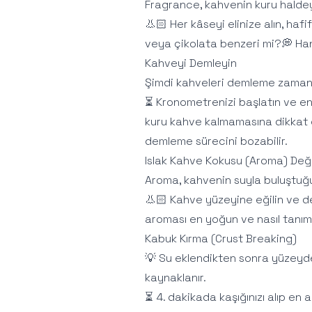
Fragrance, kahvenin kuru halde
👃🏻 Her kâseyi elinize alın, haf
veya çikolata benzeri mi?💭 Han
Kahveyi Demleyin
Şimdi kahveleri demleme zamanı
⏳ Kronometrenizi başlatın ve e
kuru kahve kalmamasına dikkat e
demleme sürecini bozabilir.
Islak Kahve Kokusu (Aroma) Değ
Aroma, kahvenin suyla buluştuğ
👃🏻 Kahve yüzeyine eğilin ve der
aroması en yoğun ve nasıl tanıml
Kabuk Kırma (Crust Breaking)
💡 Su eklendikten sonra yüzeyde
kaynaklanır.
⏳ 4. dakikada kaşığınızı alıp en