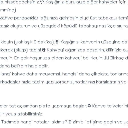
hissedeceksiniz.💦 Kaşığınızı durulayıp diğer kahveler için i
imming)
ahve parçacıkları ağzınıza gelmesin diye üst tabakayı temi
r kaşık oluşturun ve yüzeydeki köpüklü tabakayı nazikçe sıyır
leyin (yaklaşık 9 dakika).🥄 Kaşığınızı kahvenin yüzeyine dald
ekerek (slurp) tadın!👅 Kahveyi ağzınızda gezdirin, dilinizle
meyin. En çok hoşunuza giden kahveyi belirleyin.🕵️‍♂️ Birkaç 
aha belirgin hale gelir.
angi kahve daha meyvemsi, hangisi daha çikolata tonların
daşlarınızla tadım yapıyorsanız, notlarınızı karşılaştırın ve
eler tat açısından plato yapmaya başlar.♻️ Kahve telvelerini
ir veya atabilirsiniz.
 Tadımda hangi notaları aldınız? Bizimle iletişime geçin ve yo