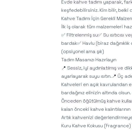
Evde kahve tadımı yaparak, farkl
keşfedebilirsiniz. Kim bilir, belki
Kahve Tadımı İçin Gerekli Malze
İlk iş olarak tüm malzemeleri haz
✅ Filtrelenmiş su✅ Su ısıtıcısı 
bardak✅ Havlu (biraz dağınıklık
(opsiyonel ama şık)
Tadım Masanızı Hazırlayın
📍 Sessiz, iyi aydınlatılmış ve di
ayarlayarak suyu ısıtın.📍 Üç a
Kahveleri en açık kavrulandan en
bardağınız elinizin altında olsu
Önceden öğütülmüş kahve kullanı
kalan önceki kahve kalıntıların
Artık kahvenizi değerlendirmeye 
Kuru Kahve Kokusu (Fragrance)