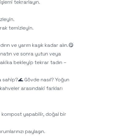
şlemi tekrarlayın.
zleyin.
arak temizleyin.
ırın ve yarım kaşık kadar alın.😋
 oynatın ve sonra yutun veya
dakika bekleyip tekrar tadın –
a sahip?🌊 Gövde nasıl? Yoğun
 kahveler arasındaki farkları
 kompost yapabilir, doğal bir
rumlarınızı paylaşın.