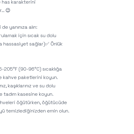
 has karakterini
ur… 😉
 de yanınıza alın:
rulamak için sıcak su dolu
ma hassasiyet sağlar)✅ Önlük
 195-205°F (90-96°C) sıcaklığa
e kahve paketlerini koyun.
z, kaşıklarınız ve su dolu
ve tadım kasesine koyun.
Kahveleri öğütürken, öğütücüde
yü temizlediğinizden emin olun.