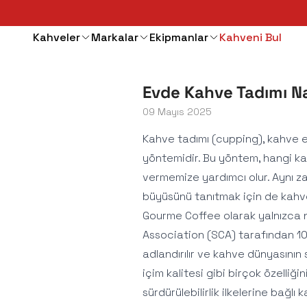
Kahveler
Markalar
Ekipmanlar
Kahveni Bul
Evde Kahve Tadımı Nas
09 Mayıs 2025
Kahve tadımı (cupping), kahve en
yöntemidir. Bu yöntem, hangi ka
vermemize yardımcı olur. Aynı z
büyüsünü tanıtmak için de kahv
Gourme Coffee olarak yalnızca n
Association (SCA) tarafından 10
adlandırılır ve kahve dünyasının s
içim kalitesi gibi birçok özelliği
sürdürülebilirlik ilkelerine bağlı