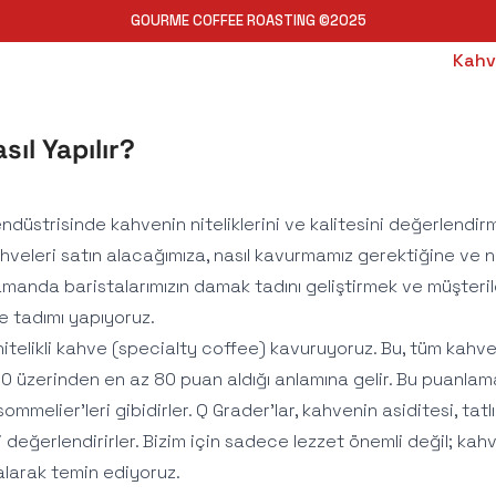
GOURME COFFEE ROASTING ©2025
Kahv
ıl Yapılır?
düstrisinde kahvenin niteliklerini ve kalitesini değerlendirm
hveleri satın alacağımıza, nasıl kavurmamız gerektiğine ve 
amanda baristalarımızın damak tadını geliştirmek ve müşter
e tadımı yapıyoruz.
itelikli kahve (specialty coffee) kavuruyoruz. Bu, tüm kahve
0 üzerinden en az 80 puan aldığı anlamına gelir. Bu puanlama
ommelier’leri gibidirler. Q Grader’lar, kahvenin asiditesi, tatl
ni değerlendirirler. Bizim için sadece lezzet önemli değil; kah
 kalarak temin ediyoruz.