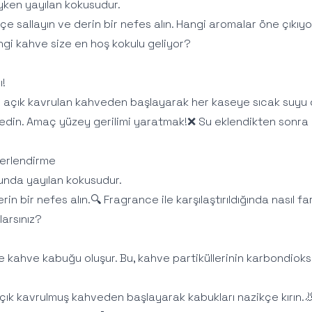
yken yayılan kokusudur.
ifçe sallayın ve derin bir nefes alın. Hangi aromalar öne çık
gi kahve size en hoş kokulu geliyor?
!
n açık kavrulan kahveden başlayarak her kaseye sıcak suyu 
din. Amaç yüzey gerilimi yaratmak!❌ Su eklendikten sonra k
erlendirme
unda yayılan kokusudur.
in bir nefes alın.🔍 Fragrance ile karşılaştırıldığında nasıl fa
arsınız?
 kahve kabuğu oluşur. Bu, kahve partiküllerinin karbondioks
 açık kavrulmuş kahveden başlayarak kabukları nazikçe kırın.👃