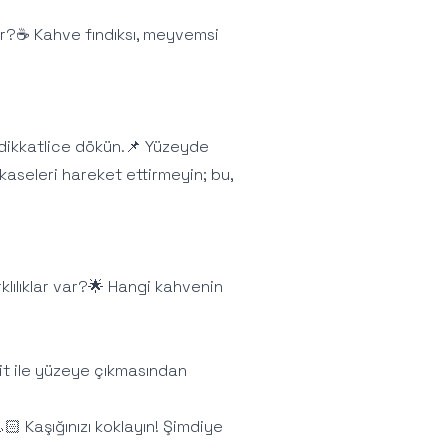
ıyor?☕ Kahve fındıksı, meyvemsi
dikkatlice dökün.📌 Yüzeyde
aseleri hareket ettirmeyin; bu,
rklılıklar var?🌟 Hangi kahvenin
it ile yüzeye çıkmasından
🏻 Kaşığınızı koklayın! Şimdiye