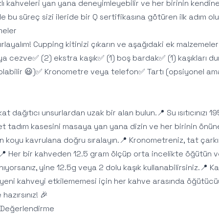
ı kahveleri yan yana deneyimleyebilir ve her birinin kendine
 de bu süreç sizi ileride bir Q sertifikasına götüren ilk adım ol
meler
ırlayalım! Cupping kitinizi çıkarın ve aşağıdaki ek malzemeleri
veya cezve✅ (2) ekstra kaşık✅ (1) boş bardak✅ (1) kaşıkları du
 olabilir 😃)✅ Kronometre veya telefon✅ Tartı (opsiyonel a
kkat dağıtıcı unsurlardan uzak bir alan bulun.📍 Su ısıtıcınızı
det tadım kasesini masaya yan yana dizin ve her birinin önün
 koyu kavrulana doğru sıralayın.📍 Kronometreniz, tat çarkını
n.📍 Her bir kahveden 12.5 gram ölçüp orta incelikte öğütün 
yorsanız, yine 12.5g veya 2 dolu kaşık kullanabilirsiniz.📍 
ın yeni kahveyi etkilememesi için her kahve arasında öğütücü
hazırsınız! 🎉
 Değerlendirme