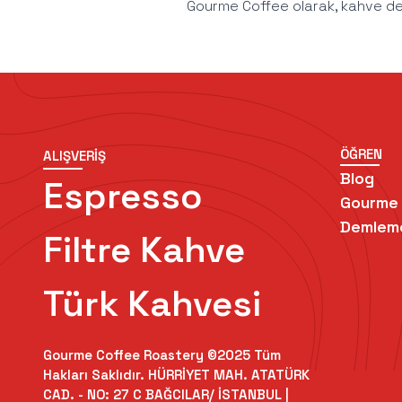
Gourme Coffee olarak, kahve den
ÖĞREN
ALIŞVERİŞ
Blog
Espresso
Gourme
Demlem
Filtre Kahve
Türk Kahvesi
Gourme Coffee Roastery ©2025 Tüm
Hakları Saklıdır. HÜRRİYET MAH. ATATÜRK
CAD. - NO: 27 C BAĞCILAR/ İSTANBUL
|