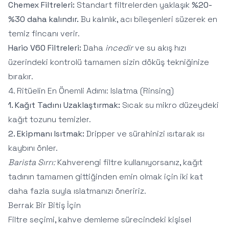
Chemex Filtreleri:
Standart filtrelerden yaklaşık
%20-
%30 daha kalındır.
Bu kalınlık, acı bileşenleri süzerek en
temiz fincanı verir.
Hario V60 Filtreleri:
Daha
incedir
ve su akış hızı
üzerindeki kontrolü tamamen sizin döküş tekniğinize
bırakır.
4. Ritüelin En Önemli Adımı: Islatma (Rinsing)
1. Kağıt Tadını Uzaklaştırmak:
Sıcak su mikro düzeydeki
kağıt tozunu temizler.
2. Ekipmanı Isıtmak:
Dripper ve sürahinizi ısıtarak ısı
kaybını önler.
Barista Sırrı:
Kahverengi filtre kullanıyorsanız, kağıt
tadının tamamen gittiğinden emin olmak için iki kat
daha fazla suyla ıslatmanızı öneririz.
Berrak Bir Bitiş İçin
Filtre seçimi, kahve demleme sürecindeki kişisel