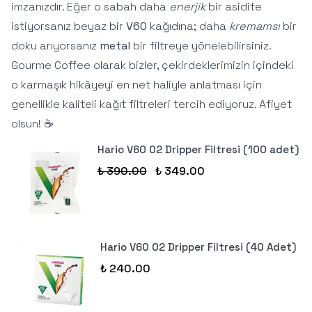
imzanızdır. Eğer o sabah daha
enerjik
bir asidite
istiyorsanız beyaz bir
V60
kağıdına; daha
kremamsı
bir
doku arıyorsanız
metal
bir filtreye yönelebilirsiniz.
Gourme Coffee olarak bizler, çekirdeklerimizin içindeki
o karmaşık hikâyeyi en net haliyle anlatması için
genellikle kaliteli kağıt filtreleri tercih ediyoruz. Afiyet
olsun! ☕
Hario V60 02 Dripper Filtresi (100 adet)
₺ 390.00
₺ 349.00
Hario V60 02 Dripper Filtresi (40 Adet)
₺ 240.00