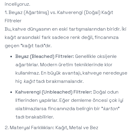
inceliyoruz.
1. Beyaz (Ağartılmış) vs. Kahverengi (Doğal) Kağıt
Filtreler
Bu, kahve dünyasının en eski tartışmalarından biridir. İki
kağıt arasındaki fark sadece renk değil, fincanınıza
geçen "kağıt tadı"dır.
Beyaz (Bleached) Filtreler:
Genellikle oksijenle
ağartılırlar. Modern üretim tekniklerinde klor
kullanılmaz. En büyük avantajı, kahveye neredeyse
hiç
kağıt
tadı bırakmamalarıdır.
Kahverengi (Unbleached) Filtreler:
Doğal odun
liflerinden yapılırlar. Eğer demleme öncesi çok iyi
ıslatılmazlarsa fincanınızda belirgin bir "
karton
"
tadı bırakabilirler.
2. Materyal Farklılıkları: Kağıt, Metal ve Bez