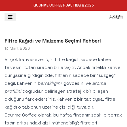
GOURME COFFEE ROASTING ©2025
Filtre Kağıdı ve Malzeme Seçimi Rehberi
13 Mart 2026
Birçok kahvesever için filtre kağıdı, sadece kahve
telvesini tutan sıradan bir araçtır. Ancak nitelikli kahve
dünyasına girdiğinizde, filtrenin sadece bir "
süzgeç
"
değil, kahvenin
berraklığını
,
gövdesini
ve
aroma
profilini
doğrudan belirleyen stratejik bir bileşen
olduğunu fark edersiniz. Kahveniz bir tabloysa, filtre
kağıdı o tablonun üzerine çizildiği
tuvaldir
.
Gourme Coffee olarak, bu hafta fincanınızdaki o berrak
tadın arkasındaki gizli mühendisliği; filtreleri