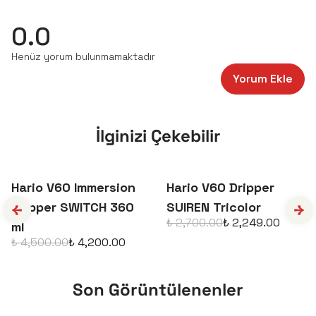
Kullanım Koşullarını
kabul ediyorum
Kayıt Ol
0.0
E-posta adresinizi girerek pazarlama ve tanıtım ile ilgili iletişim almayı kabul
Henüz yorum bulunmamaktadır
edersiniz ve Gizlilik Politikamızı okuduğunuzu ve kabul ettiğinizi onaylarsınız.
Yorum Ekle
İlginizi Çekebilir
Hario V60 Immersion
Hario V60 Dripper
Dripper SWITCH 360
SUIREN Tricolor
₺ 2,700.00
₺ 2,249.00
ml
₺ 4,500.00
₺ 4,200.00
Son Görüntülenenler