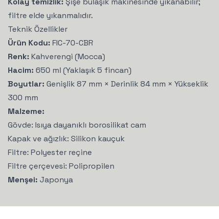
Kolay temizlik:
Şişe bulaşık makinesinde yıkanabilir;
filtre elde yıkanmalıdır.
Teknik Özellikler
Yeni Üyelere Özel
Ürün Kodu:
FIC-70-CBR
Renk:
Kahverengi (Mocca)
Tüm Kahvelerde
Hacim:
650 ml (Yaklaşık 5 fincan)
Boyutlar:
Genişlik 87 mm × Derinlik 84 mm × Yükseklik
%10 İNDİRİM!
300 mm
Malzeme:
Gourme ailesine katılan her bir
Gövde: Isıya dayanıklı borosilikat cam
kahve gurmesine
tüm kahvelerde
Kapak ve ağızlık: Silikon kauçuk
geçerli
%10 indirim
fırsatı!
Filtre: Polyester reçine
Filtre çerçevesi: Polipropilen
Menşei:
Japonya
Telefon