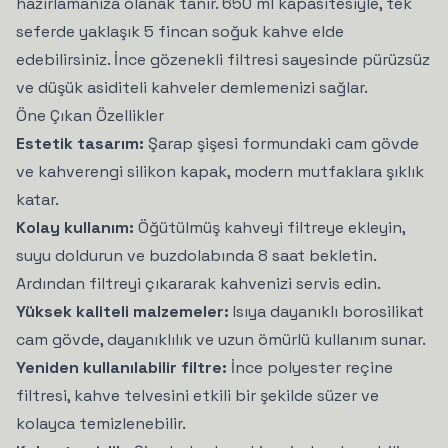
hazırlamanıza olanak tanır. 650 ml kapasitesiyle, tek
seferde yaklaşık 5 fincan soğuk kahve elde
edebilirsiniz. İnce gözenekli filtresi sayesinde pürüzsüz
ve düşük asiditeli kahveler demlemenizi sağlar.
Öne Çıkan Özellikler
Estetik tasarım:
Şarap şişesi formundaki cam gövde
ve kahverengi silikon kapak, modern mutfaklara şıklık
katar.
Kolay kullanım:
Öğütülmüş kahveyi filtreye ekleyin,
suyu doldurun ve buzdolabında 8 saat bekletin.
Ardından filtreyi çıkararak kahvenizi servis edin.
Yüksek kaliteli malzemeler:
Isıya dayanıklı borosilikat
cam gövde, dayanıklılık ve uzun ömürlü kullanım sunar.
Yeniden kullanılabilir filtre:
İnce polyester reçine
filtresi, kahve telvesini etkili bir şekilde süzer ve
kolayca temizlenebilir.