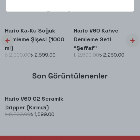
İlginizi Çekebilir
Hario Ka-Ku Soğuk
Hario V60 Kahve
Demleme Şişesi (1000
Demleme Seti
ml)
“Şeffaf”
₺ 2,900.00
₺ 2,599.00
₺ 2,500.00
₺ 2,250.00
Son Görüntülenenler
Hario V60 02 Seramik
Dripper (Kırmızı)
₺ 2,200.00
₺ 1,899.00