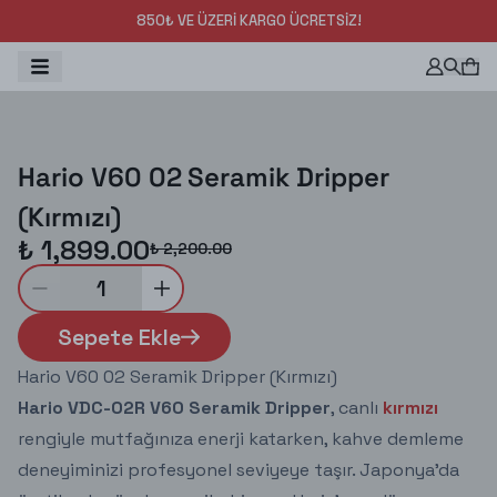
850₺ VE ÜZERİ KARGO ÜCRETSİZ!
Hario V60 02 Seramik Dripper
(Kırmızı)
₺ 1,899.00
₺ 2,200.00
1
Sepete Ekle
Hario V60 02 Seramik Dripper (Kırmızı)
Hario VDC-02R V60 Seramik Dripper
, canlı
kırmızı
rengiyle mutfağınıza enerji katarken, kahve demleme
deneyiminizi profesyonel seviyeye taşır. Japonya’da