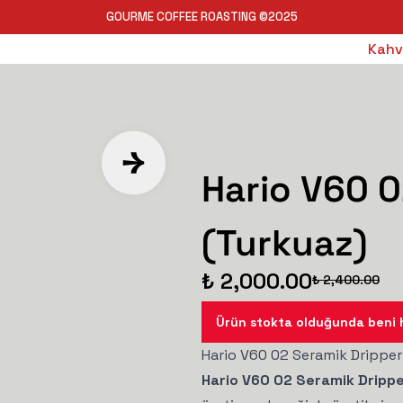
GOURME COFFEE ROASTING ©2025
Kahv
Hario V60 0
(Turkuaz)
₺ 2,000.00
₺ 2,400.00
Ürün stokta olduğunda beni 
Hario V60 02 Seramik Dripper
Hario V60 02 Seramik Dripp