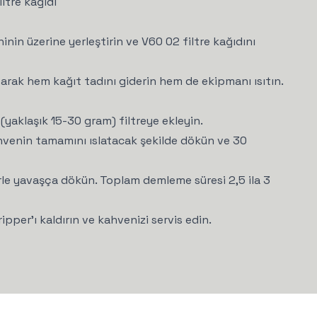
ltre kağıdı
inin üzerine yerleştirin ve V60 02 filtre kağıdını
yelere Özel Tüm
latarak hem kağıt tadını giderin hem de ekipmanı ısıtın.
ahvelerde
yaklaşık 15-30 gram) filtreye ekleyin.
0 İNDİRİM!
ahvenin tamamını ıslatacak şekilde dökün ve 30
rle yavaşça dökün. Toplam demleme süresi 2,5 ila 3
tılan her bir kahve gurmesine
tüm
e
geçerli
%10 indirim
fırsatı!
er'ı kaldırın ve kahvenizi servis edin.
diyorum