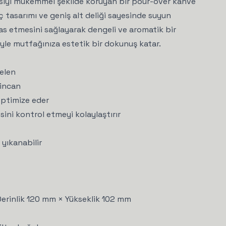
 ısıyı mükemmel şekilde koruyan bir pour-over kahve
ç tasarımı ve geniş alt deliği sayesinde suyun
s etmesini sağlayarak dengeli ve aromatik bir
yle mutfağınıza estetik bir dokunuş katar.
selen
fincan
optimize eder
ni kontrol etmeyi kolaylaştırır
yıkanabilir
Derinlik 120 mm × Yükseklik 102 mm