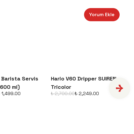
Kayıt Ol
Yorum Ekle
ile ilgili iletişim almayı kabul edersiniz ve Gizlilik Politikamızı okuduğunuzu ve
 Barista Servis
Hario V60 Dripper SUIREN
Ha
(600 ml)
Tricolor
Dr
 1,499.00
₺ 2,700.00
₺ 2,249.00
₺ 