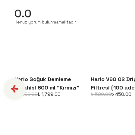
0.0
Henüz yorum bulunmamaktadır
Hario Soğuk Demleme
Hario V60 02 Dri
Sürahisi 600 ml “Kırmızı”
Filtresi (100 ade
₺ 1,890.00
₺ 1,799.00
₺ 520.00
₺ 450.00