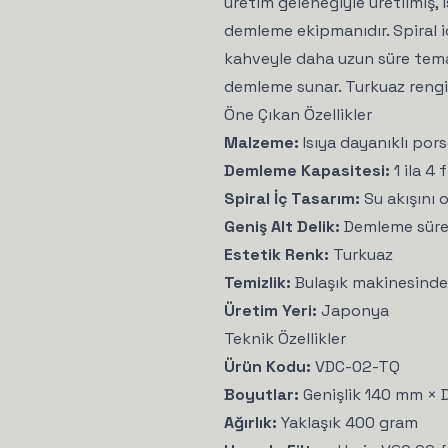
üretim geleneğiyle üretilmiş,
demleme ekipmanıdır. Spiral i
kahveyle daha uzun süre tema
demleme sunar. Turkuaz rengi
Öne Çıkan Özellikler
Malzeme:
Isıya dayanıklı por
Demleme Kapasitesi:
1 ila 4 
Spiral İç Tasarım:
Su akışını 
Geniş Alt Delik:
Demleme süresi
Estetik Renk:
Turkuaz
Temizlik:
Bulaşık makinesinde 
Üretim Yeri:
Japonya
Teknik Özellikler
Ürün Kodu:
VDC-02-TQ
Boyutlar:
Genişlik 140 mm × 
Ağırlık:
Yaklaşık 400 gram