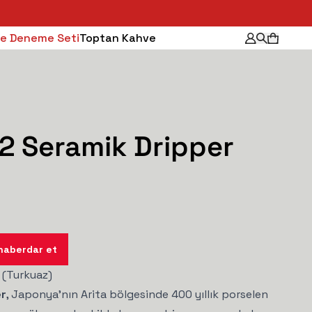
e Deneme Seti
Toptan Kahve
2 Seramik Dripper
haberdar et
 (Turkuaz)
er
, Japonya'nın Arita bölgesinde 400 yıllık porselen