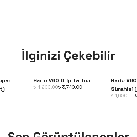
E-posta adresinizi girerek pazarlama ve tanıtım 
kabul ettiğinizi onaylarsınız.
İlginizi Çekebilir
pper
Hario V60 Drip Tartısı
Hario V60
₺ 4,200.00
₺ 3,749.00
t)
Sürahisi 
₺ 1,690.00
₺
Son Görüntülenenler