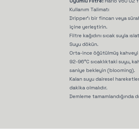
Uyumlu Filtre:
Hario V60 02 fi
Kullanım Talimatı
Dripper'ı bir fincan veya sürah
Yeni Ü
içine yerleştirin.
Filtre kağıdını sıcak suyla ıs
K
Suyu dökün.
Orta-ince öğütülmüş kahveyi (
%1
92-96°C sıcaklıktaki suyu, k
saniye bekleyin (blooming).
Kalan suyu dairesel hareketle
Gourme ailesine ka
dakika olmalıdır.
kahvelerd
Demleme tamamlandığında dripp
Telefon
Kullanım Koşullarını
kabul e