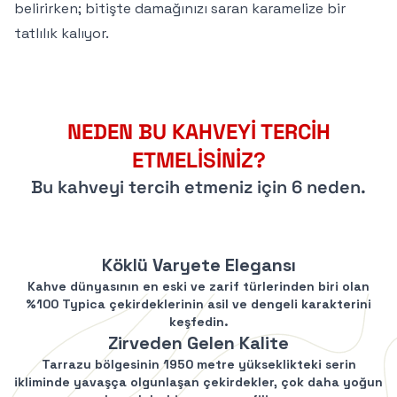
belirirken; bitişte damağınızı saran karamelize bir
tatlılık kalıyor.
Yeni Üyelere Özel
Tüm Kahvelerde
NEDEN BU KAHVEYİ TERCİH
%10 İNDİRİM!
ETMELİSİNİZ?
Bu kahveyi tercih etmeniz için 6 neden.
Gourme ailesine katılan her bir
kahve gurmesine
tüm kahvelerde
Köklü Varyete Elegansı
geçerli
%10 indirim
fırsatı!
Kahve dünyasının en eski ve zarif türlerinden biri olan
%100 Typica çekirdeklerinin asil ve dengeli karakterini
keşfedin.
Zirveden Gelen Kalite
Telefon
Tarrazu bölgesinin 1950 metre yükseklikteki serin
ikliminde yavaşça olgunlaşan çekirdekler, çok daha yoğun