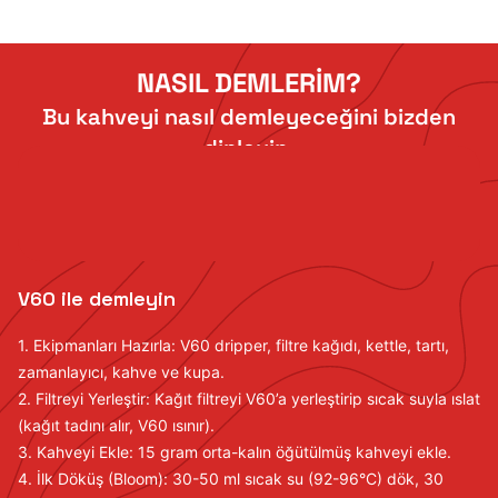
NASIL DEMLERİM?
Bu kahveyi nasıl demleyeceğini bizden
dinleyin.
V60 ile demleyin
1. Ekipmanları Hazırla: V60 dripper, filtre kağıdı, kettle, tartı,
zamanlayıcı, kahve ve kupa.
2. Filtreyi Yerleştir: Kağıt filtreyi V60’a yerleştirip sıcak suyla ıslat
(kağıt tadını alır, V60 ısınır).
3. Kahveyi Ekle: 15 gram orta-kalın öğütülmüş kahveyi ekle.
4. İlk Döküş (Bloom): 30-50 ml sıcak su (92-96°C) dök, 30