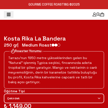
GOURME COFFEE ROASTING ©2025
Kosta Rika La Bandera
250 gr
Medium Roast
Roaster Yorumu
Tarrazu'nun 1950 metre yükseklerinden gelen bu
"Natural" işlenmiş Typica seçkisi, fincanınızda adeta
tropikal bir şölen yaratıyor. Mango ve nektarinin o canlı
meyvemsiliğinin, derin bir karamelize tatlılıkla buluştuğu
bu profil, Kosta Rika kahvelerine capcanlı ve tatlı bir
bakış açısı getiriyor.
Öğütme Tipi
Çekirdek
₺ 1,149.00