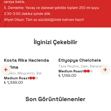
saniye bekle.
5. Demleme: Yavaş ve dairesel şekilde toplam 250 ml suyu
2:30-3:00 dakika içinde dök.
Afiyet Olsun: Tüm su süzüldüğünde kahven hazır!
İlginizi Çekebilir
Kosta Rika Hacienda
Etiyopya Chelchele
Taze Reçine, Çam, Baharatlı
Colima
Medium Roast
Çiçeksi, Meyvemsi, Bal
₺ 1,149.00
Medium Roast
₺ 1,349.00
Son Görüntülenenler