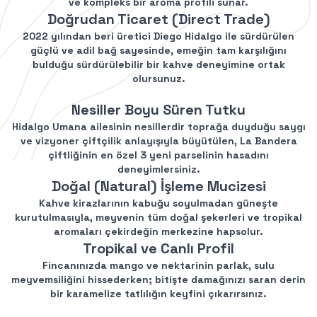
ve kompleks bir aroma profili sunar.
Kullanım Koşullarını
kabul ediyorum
Doğrudan Ticaret (Direct Trade)
Kayıt Ol
2022 yılından beri üretici Diego Hidalgo ile sürdürülen
güçlü ve adil bağ sayesinde, emeğin tam karşılığını
E-posta adresinizi girerek pazarlama ve tanıtım ile ilgili iletişim almayı kabul
edersiniz ve Gizlilik Politikamızı okuduğunuzu ve kabul ettiğinizi onaylarsınız.
bulduğu sürdürülebilir bir kahve deneyimine ortak
olursunuz.
Nesiller Boyu Süren Tutku
Hidalgo Umana ailesinin nesillerdir toprağa duyduğu saygı
ve vizyoner çiftçilik anlayışıyla büyütülen, La Bandera
çiftliğinin en özel 3 yeni parselinin hasadını
deneyimlersiniz.
Doğal (Natural) İşleme Mucizesi
Kahve kirazlarının kabuğu soyulmadan güneşte
kurutulmasıyla, meyvenin tüm doğal şekerleri ve tropikal
aromaları çekirdeğin merkezine hapsolur.
Tropikal ve Canlı Profil
Fincanınızda mango ve nektarinin parlak, sulu
meyvemsiliğini hissederken; bitişte damağınızı saran derin
bir karamelize tatlılığın keyfini çıkarırsınız.