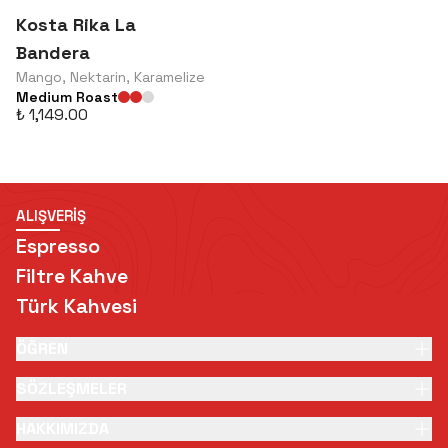
Kosta Rika La
Bandera
Mango, Nektarin, Karamelize
Medium Roast
₺ 1,149.00
ALIŞVERİŞ
Espresso
Filtre Kahve
Türk Kahvesi
ÖĞREN
SÖZLEŞMELER
HAKKIMIZDA